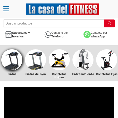
Sucursales y
Contacto por
Contacto por
horarios
Teléfono
WhatsApp
Cintas
Cintas de Gym
Bicicletas
Entrenamiento
Bicicletas Fijas
Indoor