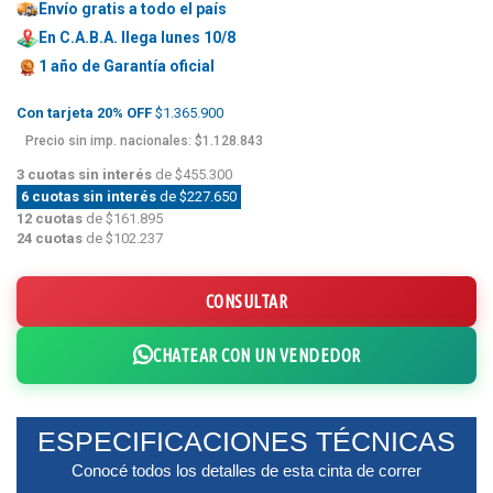
Envío gratis a todo el país
En C.A.B.A. llega lunes 10/8
1 año de
Garantía oficial
Con tarjeta 20% OFF
$1.365.900
Precio sin imp. nacionales: $1.128.843
3 cuotas sin interés
de $455.300
6 cuotas sin interés
de $227.650
12 cuotas
de $161.895
24 cuotas
de $102.237
CONSULTAR
CHATEAR CON UN VENDEDOR
ESPECIFICACIONES TÉCNICAS
Conocé todos los detalles de esta cinta de correr