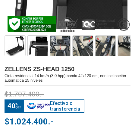
ZELLENS ZS-HEAD 1250
Cinta residencial 14 km/h (3.0 hpp) banda 42x120 cm, con inclinación
automatica 15 niveles
$1.707.400.-
Efectivo o
40
%
OFF
transferencia
$1.024.400.-