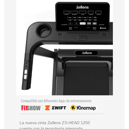
La nueva cinta Zellens ZS-HEAD 1250
cuenta con la tecnología integrada